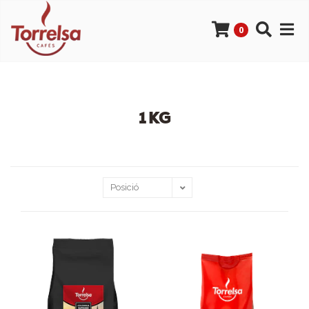
0
1 KG