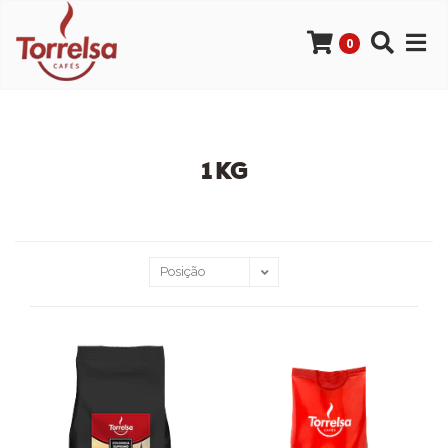
0
1 KG