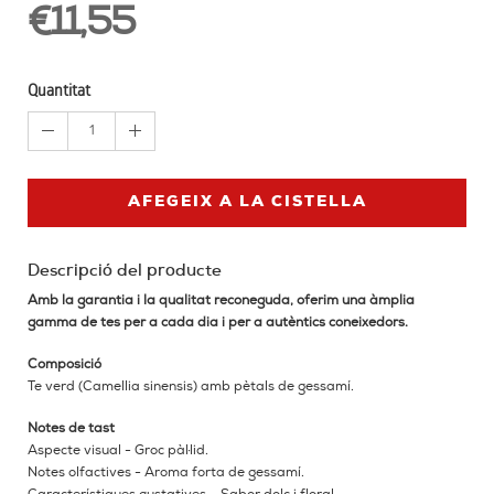
€11,55
Quantitat
1
AFEGEIX A LA CISTELLA
Descripció del producte
Amb la garantia i la qualitat reconeguda, oferim una àmplia
gamma de tes per a cada dia i per a autèntics coneixedors.
Composició
Te verd (Camellia sinensis) amb pètals de gessamí.
Notes de tast
Aspecte visual - Groc pàl·lid.
Notes olfactives - Aroma forta de gessamí.