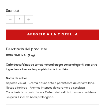
Quantitat
1
AFEGEIX A LA CISTELLA
Descripció del producte
100% NATURAL (1 kg)
Café descafeïnat de torrat natural en gra sense afegir-hi cap altre
ingrediente i sense les propietats de la cafeïna.
Notas de sabor
Aspecto visual - Crema abundante e persistente de cor avellana.
Notas olfativas - Aromes intensos de caramelo e xocolata.
Características gustativas - Café rodó i vellutat, com una acidesa
lleugera.
Final de boca prolongado.