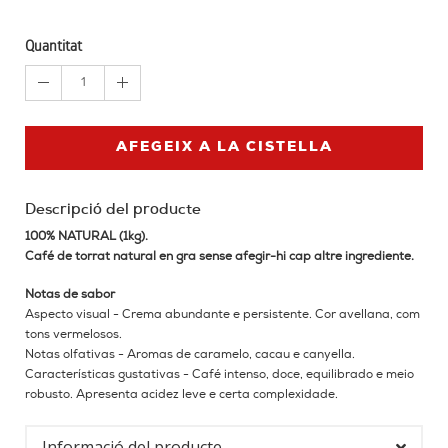
Quantitat
1
AFEGEIX A LA CISTELLA
Descripció del producte
100% NATURAL (1kg).
Café de torrat natural en gra sense afegir-hi cap altre ingrediente.
Notas de sabor
Aspecto visual - Crema abundante e persistente.
Cor avellana, com
tons vermelosos.
Notas olfativas - Aromas de caramelo, cacau e canyella.
Características gustativas - Café intenso, doce, equilibrado e meio
robusto.
Apresenta acidez leve e certa complexidade.
Informació del producte