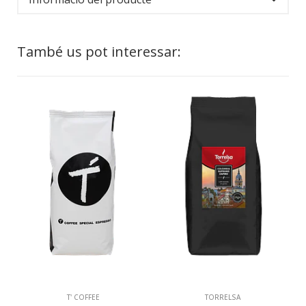
També us pot interessar:
T' COFFEE
TORRELSA