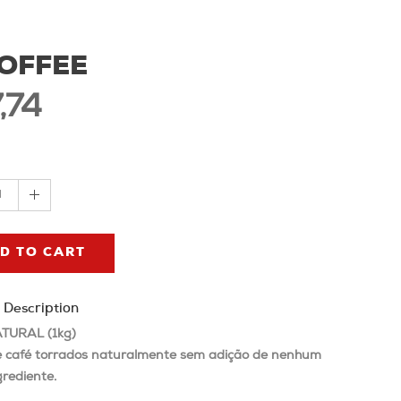
COFFEE
,74
1
D TO CART
 Description
TURAL (1kg)
e café torrados naturalmente sem adição de nenhum
grediente.