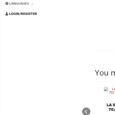
LANGUAGES
LOGIN/REGISTER
You m
TORRELSA
TORRELSA NATURAL (2Kg)
LA 
€79,75
70