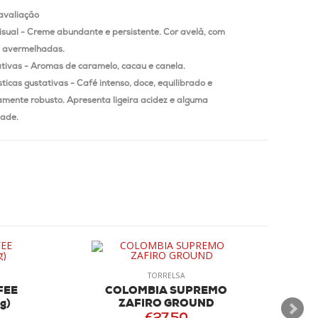
avaliação
isual - Creme abundante e persistente.
Cor avelã, com
 avermelhadas.
ativas - Aromas de caramelo, cacau e canela.
ticas gustativas - Café intenso, doce, equilibrado e
mente robusto.
Apresenta ligeira acidez e alguma
ade.
TORRELSA
FEE
COLOMBIA SUPREMO
g)
ZAFIRO GROUND