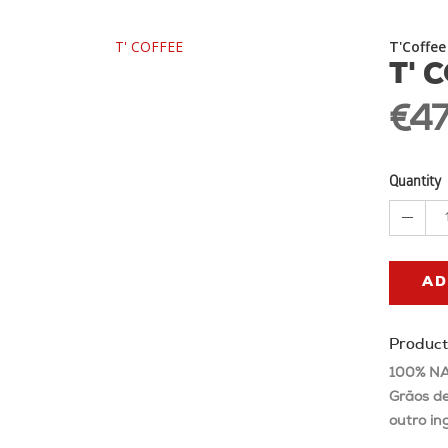
T'Coffee
T' 
€47
Quantity
AD
Product
100% NA
Grãos d
outro in