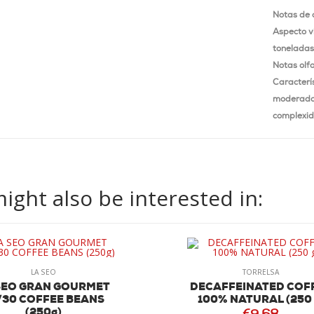
Notas de 
Aspecto v
toneladas
Notas olf
Caracterís
moderada
complexid
ight also be interested in:
LA SEO
TORRELSA
SEO GRAN GOURMET
DECAFFEINATED COF
/30 COFFEE BEANS
100% NATURAL (250 
(250g)