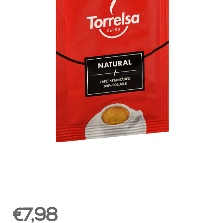
€7,98