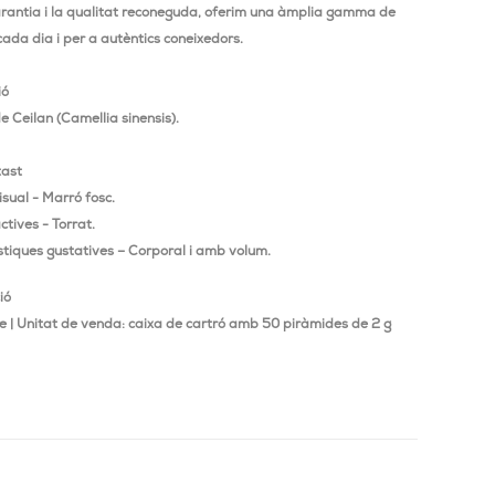
rantia i la qualitat reconeguda, oferim una àmplia gamma de
cada dia i per a autèntics coneixedors.
ió
e Ceilan (Camellia sinensis).
tast
sual - Marró fosc.
ctives - Torrat.
stiques gustatives – Corporal i amb volum.
ió
 | Unitat de venda: caixa de cartró amb 50 piràmides de 2 g