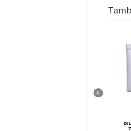
També
DILMAH
DILMAH LUXURY
DIL
SUPREME CEYLON TÉ DE
T