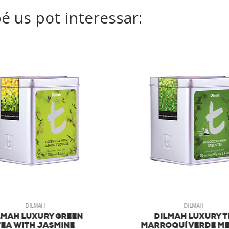
 us pot interessar:
DILMAH
DILMAH
MAH LUXURY GREEN
DILMAH LUXURY T
EA WITH JASMINE
MARROQUÍ VERDE ME