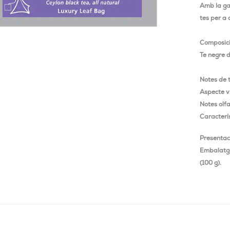
Amb la ga
tes per a 
Composic
Te negre d
Notes de 
Aspecte vi
Notes olfa
Caracterí
Presentac
Embalatge
(100 g).