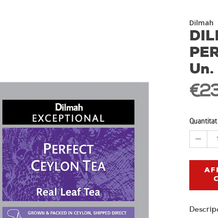
Dilmah
DI
PER
Un.
€23
Quantitat
AF
Descrip