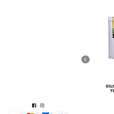
DILMAH
DILMAH LUXURY
DIL
SUPREME CEYLON TÉ DE
T
ORIGEN ÚNICO
€11,55