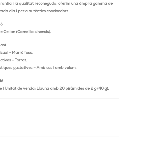
rantia i la qualitat reconeguda, oferim una àmplia gamma de
cada dia i per a autèntics coneixedors.
ió
e Ceilan (Camellia sinensis).
tast
sual - Marró fosc.
ctives - Torrat.
stiques gustatives – Amb cos i amb volum.
ió
 | Unitat de venda: Llauna amb 20 piràmides de 2 g (40 g).