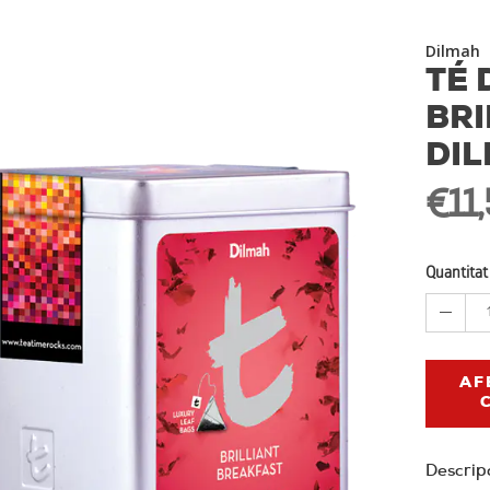
Dilmah
TÉ 
BRI
DI
€11
Quantitat
AF
Descrip