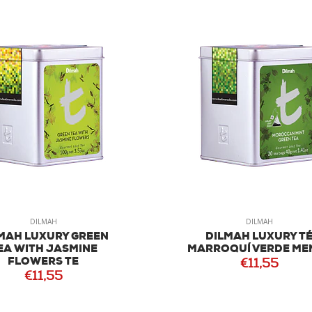
DILMAH
DILMAH
MAH LUXURY GREEN
DILMAH LUXURY T
EA WITH JASMINE
MARROQUÍ VERDE ME
FLOWERS TE
€11,55
€11,55