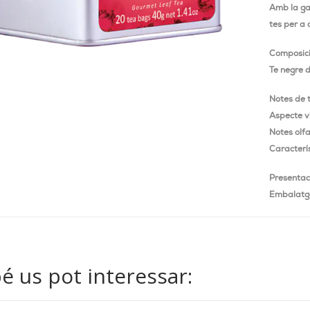
Amb la ga
tes per a 
Composic
Te negre d
Notes de 
Aspecte vi
Notes olfa
Caracterí
Presentac
Embalatge
 us pot interessar: