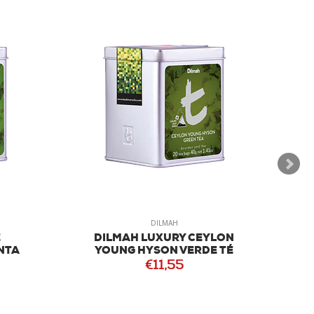
DILMAH
É
DILMAH LUXURY CEYLON
NTA
YOUNG HYSON VERDE TÉ
€11,55