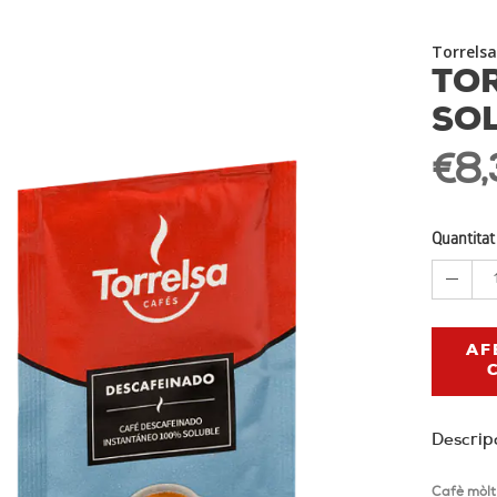
Torrelsa
TO
SO
€8,
Quantitat
AF
Descrip
Cafè mòlt 