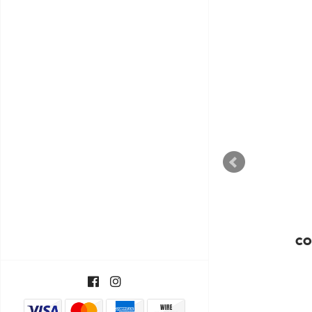
T'COFFEE
T' COFFEE
CO
€47,74