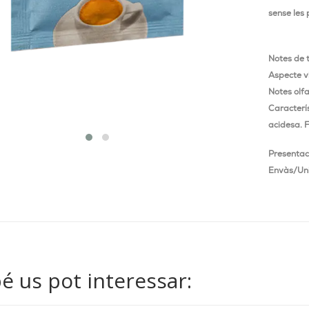
sense les 
Notes de 
Aspecte vi
Notes olfa
Caracterís
acidesa. F
Presentac
Envàs/Uni
 us pot interessar: