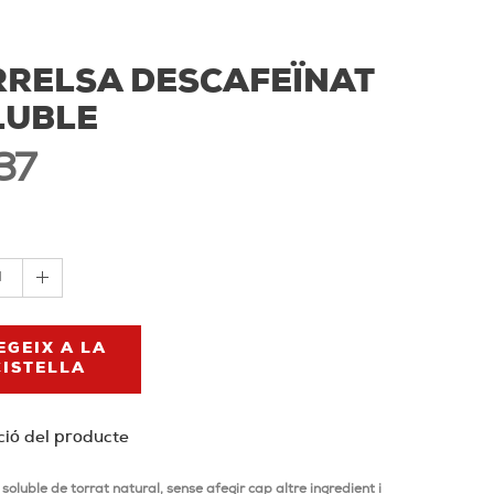
RRELSA DESCAFEÏNAT
LUBLE
37
1
EGEIX A LA
CISTELLA
ció del producte
soluble de torrat natural, sense afegir cap altre ingredient i