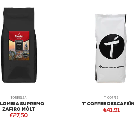
TORRELSA
T' COFFEE
LOMBIA SUPREMO
T’ COFFEE DESCAFEÏ
ZAFIRO MÒLT
€41,91
€27,50