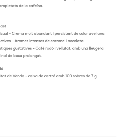
propietats de la cafeïna.
tast
sual - Crema molt abundant i persistent de color avellana.
ctives - Aromes intenses de caramel i xocolata.
tiques gustatives - Cafè rodó i vellutat, amb una lleugera
inal de boca prolongat.
ió
tat de Venda - caixa de cartró amb 100 sobres de 7 g.