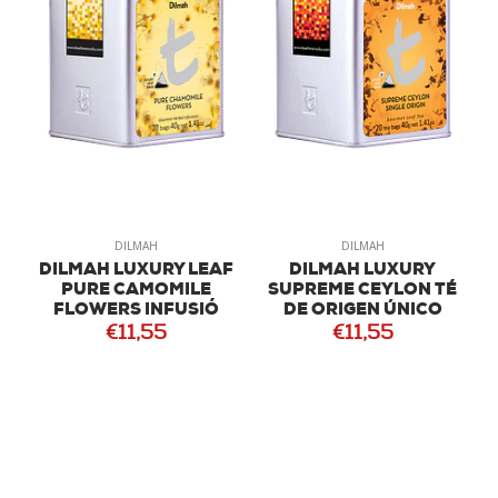
DILMAH
DILMAH
DILMAH LUXURY LEAF
DILMAH LUXURY
D
E
PURE CAMOMILE
SUPREME CEYLON TÉ
FLOWERS INFUSIÓ
DE ORIGEN ÚNICO
€11,55
€11,55