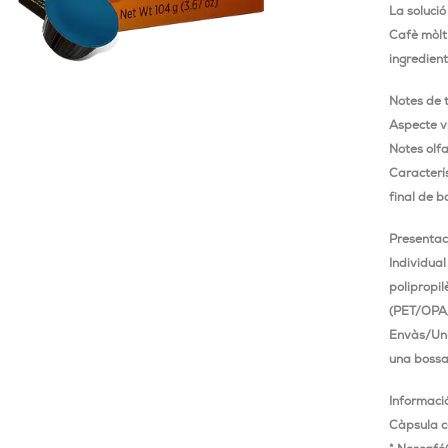
La solució
Cafè mòlt 
ingredient
Notes de 
Aspecte v
Notes olfa
Caracterís
final de b
Presentac
Individua
polipropil
(PET/OPA
Envàs/Uni
una bossa 
Informaci
Càpsula c