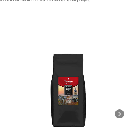
® Dolce Gusto® és una marca d'una altra companyia.