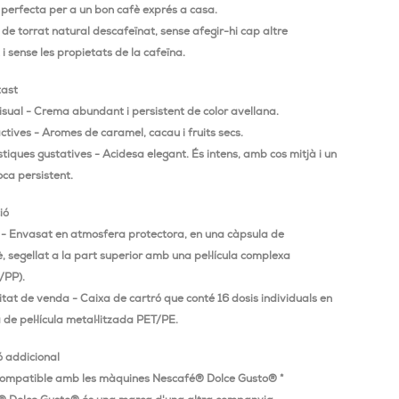
 perfecta per a un bon cafè exprés a casa.
de torrat natural descafeïnat, sense afegir-hi cap altre
 i sense les propietats de la cafeïna.
tast
isual - Crema abundant i persistent de color avellana.
ctives - Aromes de caramel, cacau i fruits secs.
tiques gustatives - Acidesa elegant. És intens, amb cos mitjà i un
oca persistent.
ió
l - Envasat en atmosfera protectora, en una càpsula de
è, segellat a la part superior amb una pel·lícula complexa
/PP).
tat de venda - Caixa de cartró que conté 16 dosis individuals en
de pel·lícula metal·litzada PET/PE.
ó addicional
ompatible amb les màquines Nescafé® Dolce Gusto® *