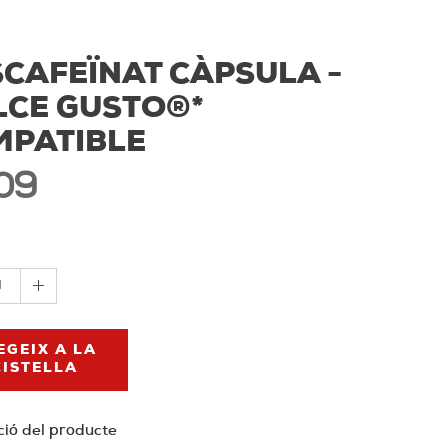
CAFEÏNAT CÀPSULA -
LCE GUSTO®*
MPATIBLE
09
1
EGEIX A LA
CISTELLA
ció del producte