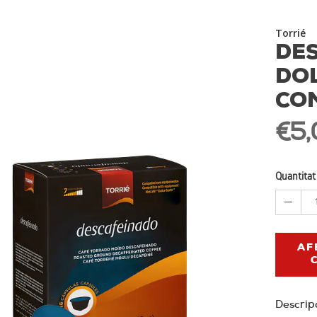
Torrié
DES
DO
CO
€5,
Quantitat
AF
Descrip