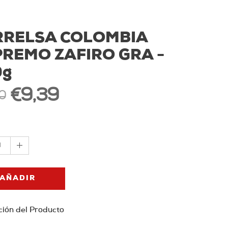
RRELSA COLOMBIA
REMO ZAFIRO GRA -
0g
€9,39
0
1
AÑADIR
ción del Producto