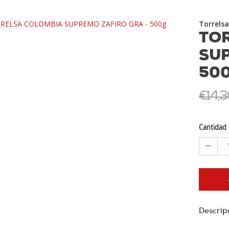
Torrelsa
TO
SUP
50
€14,3
Cantidad
Descrip