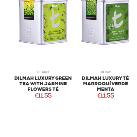
DILMAH
DILMAH
DILMAH LUXURY GREEN
DILMAH LUXURY TÉ
É
TEA WITH JASMINE
MARROQUÍ VERDE
C
FLOWERS TÉ
MENTA
€11,55
€11,55