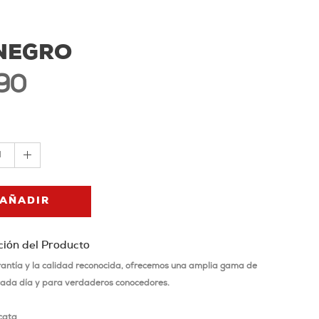
 NEGRO
90
1
AÑADIR
ción del Producto
rantía y la calidad reconocida, ofrecemos una amplia gama de
cada día y para verdaderos conocedores.
cata