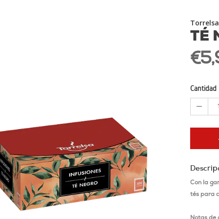
Torrelsa
TÉ
€5,
Cantidad
Descrip
Con la ga
tés para 
Notas de 