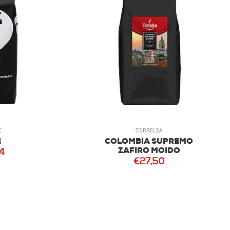
TORRELSA
T' COFFEE
LOMBIA SUPREMO
T’ COFFEE
ZAFIRO MOIDO
DESCAFEINADO
€27,50
€41,91