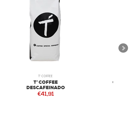
TORRELSA
COLÔMBIA SUPREMO
ZAFIRO GRÃO
€27,50