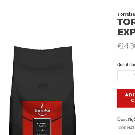
Torrelsa
TO
EXP
€14,3
Quantida
AD
C
Descriç
100% NAT