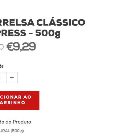
RRELSA CLÁSSICO
RESS - 500g
€9,29
0
de
1
ICIONAR AO
ARRINHO
ão do Produto
URAL (500 g)