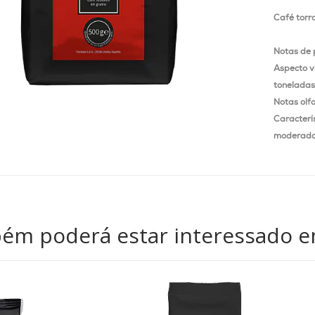
Café torr
Notas de 
Aspecto v
toneladas
Notas olf
Caracterís
moderada
ém poderá estar interessado e