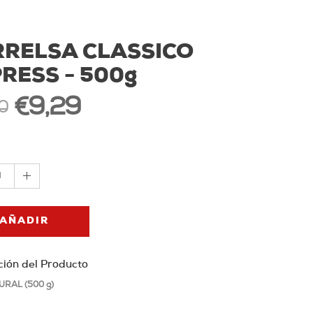
RRELSA CLASSICO
RESS - 500g
€9,29
0
1
AÑADIR
ción del Producto
URAL (500 g)