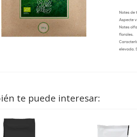
Notes de 
Aspecte vi
Notes olf
florales.
Caracterí
elevada. 
én te puede interesar: