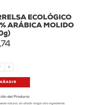
RRELSA ECOLÓGICO
0% ARÁBICA MOLIDO
0g)
,74
1
AÑADIR
ción del Producto
este natural, sin añadir ningún otro ingrediente.