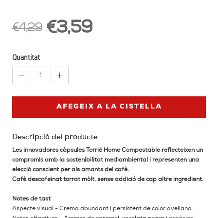
€3,59
€4,29
Quantitat
1
AFEGEIX A LA CISTELLA
Descripció del producte
Les innovadores càpsules Torrié Home Compostable reflecteixen un
compromís amb la sostenibilitat mediambiental i representen una
elecció conscient per als amants del cafè.
Cafè descafeïnat torrat mòlt, sense addició de cap altre ingredient.
Notes de tast
Aspecte visual - Crema abundant i persistent de color avellana.