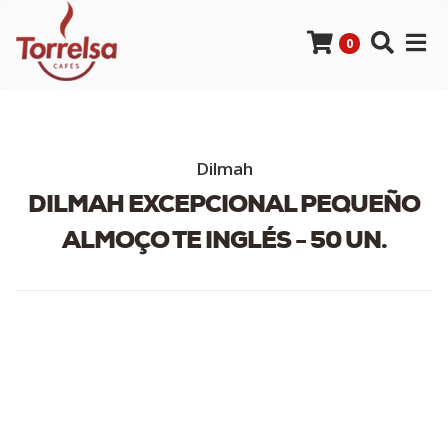
0
Dilmah
DILMAH EXCEPCIONAL PEQUEÑO
ALMOÇO TE INGLÉS - 50 UN.