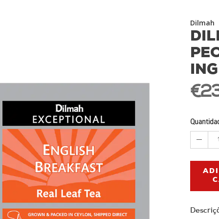
Dilmah
DI
PE
ING
€23
Quantida
AD
C
Descriç