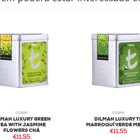
DILMAH
DILMAH
MAH LUXURY GREEN
DILMAH LUXURY T
EA WITH JASMINE
MARROQUÍ VERDE ME
FLOWERS CHÁ
€11,55
€11,55