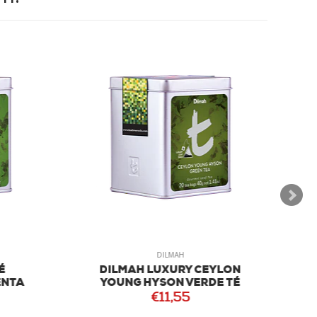
DILMAH
É
DILMAH LUXURY CEYLON
NTA
YOUNG HYSON VERDE TÉ
€11,55