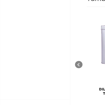
DILMAH
DILMAH LUXURY
DIL
SUPREME CEYLON TÉ DE
T
ORIGEN ÚNICO
€11,55