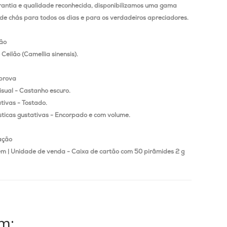
antia e qualidade reconhecida, disponibilizamos uma gama
de chás para todos os dias e para os verdadeiros apreciadores.
ão
Ceilão (Camellia sinensis).
prova
isual - Castanho escuro.
tivas - Tostado.
sticas gustativas - Encorpado e com volume.
ação
m |
Unidade de venda - Caixa de cartão com 50 pirâmides 2 g
m: