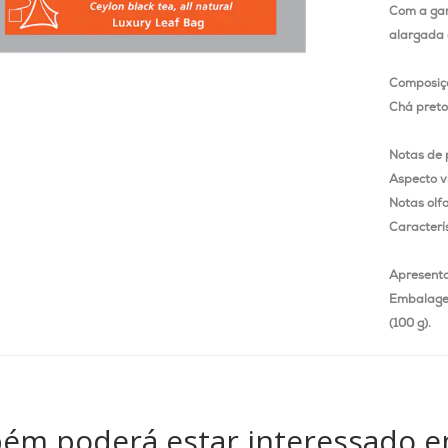
Com a gar
alargada 
Composiç
Chá preto 
Notas de 
Aspecto v
Notas olfa
Caracterí
Apresent
Embalage
(100 g).
ém poderá estar interessado e