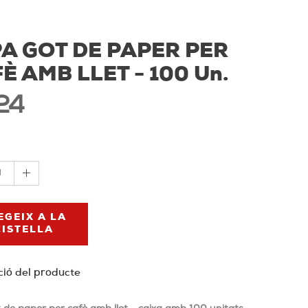
A GOT DE PAPER PER
È AMB LLET - 100 Un.
24
1
EGEIX A LA
CISTELLA
ció del producte