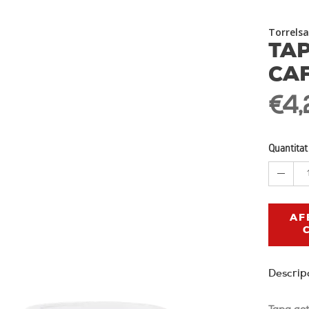
Torrelsa
TAP
CAF
€4,
Quantitat
AF
Descrip