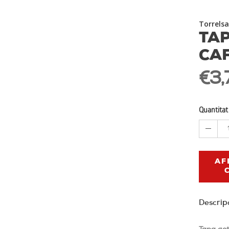
Torrelsa
TAP
CAF
€3,
Quantitat
AF
Descrip