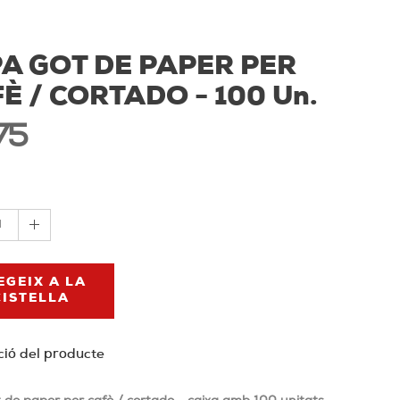
A GOT DE PAPER PER
È / CORTADO - 100 Un.
75
1
EGEIX A LA
CISTELLA
ció del producte