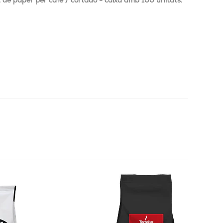
 de paper per cafè / cortado - caixa amb 100 unitats.