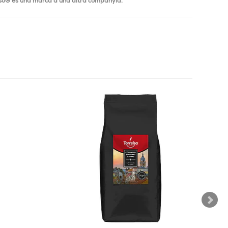
so® és una marca d'una altra companyia.