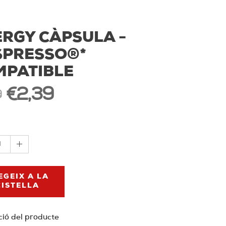
RGY CÀPSULA -
SPRESSO®*
MPATIBLE
€2,39
9
1
EGEIX A LA
CISTELLA
ció del producte