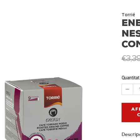
Torrié
ENE
NE
CO
€3,3
Quantitat
AF
Descrip