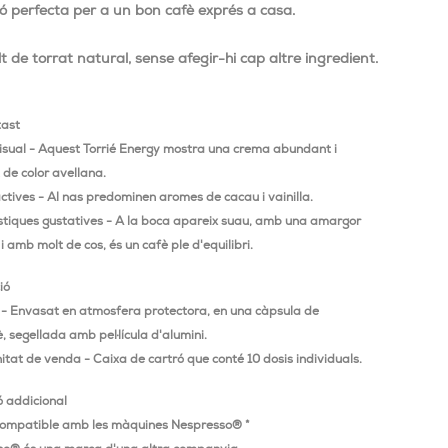
ió perfecta per a un bon cafè exprés a casa.
t de torrat natural, sense afegir-hi cap altre ingredient.
tast
isual - Aquest Torrié Energy mostra una crema abundant i
 de color avellana.
ctives - Al nas predominen aromes de cacau i vainilla.
stiques gustatives - A la boca apareix suau, amb una amargor
 i amb molt de cos, és un cafè ple d'equilibri.
ió
l - Envasat en atmosfera protectora, en una càpsula de
è, segellada amb pel·lícula d'alumini.
itat de venda - Caixa de cartró que conté 10 dosis individuals.
ó addicional
ompatible amb les màquines Nespresso® *