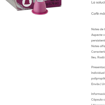
La soluc
Cafè mòl
Notes de 
Aspecte v
persistent
Notes olfa
Caracterí
lleu. Rodó
Presentac
Individua
polipropil
Envàs | Un
Informaci
Càpsula c