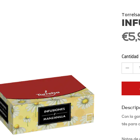
Torrelsa
IN
€5,
Cantidad
Descrip
C
on la ga
tés para 
Notas de 