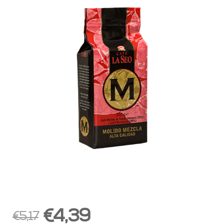
€4,39
€5,17