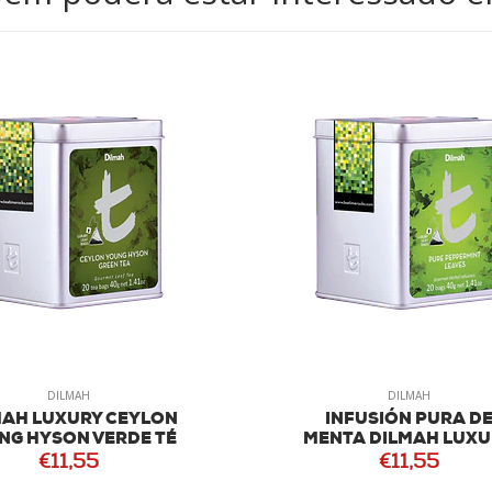
DILMAH
DILMAH
MAH LUXURY CEYLON
INFUSIÓN PURA D
NG HYSON VERDE TÉ
MENTA DILMAH LUXU
€11,55
€11,55