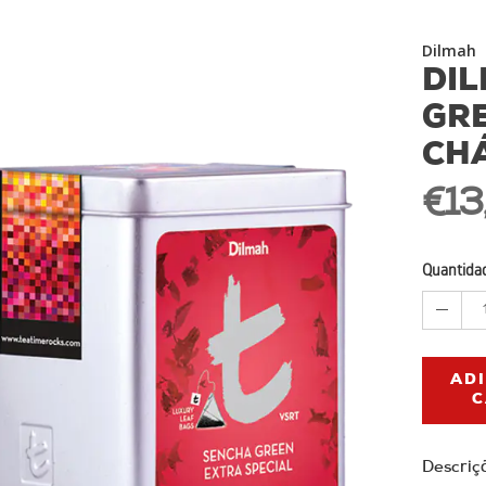
Dilmah
DI
GRE
CH
€13
Quantida
AD
C
Descriç