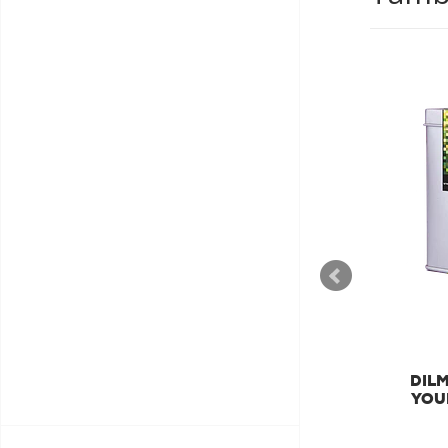
DILMAH
DILMAH LUXURY TÉ
DIL
MARROQUÍ VERDE MENTA
YOU
€11,55