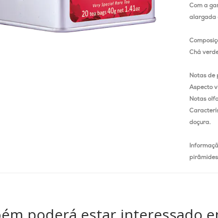
Com a gar
alargada 
Composiç
Chá verde
Notas de
Aspecto v
Notas olfa
Caracterí
doçura.
Informaçã
pirâmides 
ém poderá estar interessado e