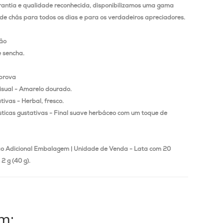
antia e qualidade reconhecida, disponibilizamos uma gama
de chás para todos os dias e para os verdadeiros apreciadores.
ão
 sencha.
 prova
isual - Amarelo dourado.
tivas - Herbal, fresco.
sticas gustativas - Final suave herbáceo com um toque de
o Adicional
Embalagem |
Unidade de Venda - Lata com 20
2 g (40 g).
m: