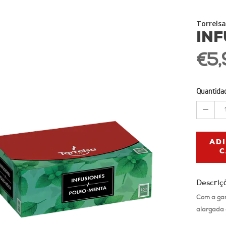
Torrelsa
IN
€5,
Quantida
AD
C
Descriç
Com a gar
alargada 