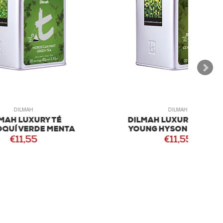
DILMAH
É
DILMAH LUXURY CEYLON
NTA
YOUNG HYSON VERDE TÉ
€11,55