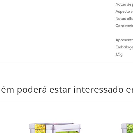
Notas de 
Aspecto v
Notas olfa
Caracterís
Apresent
Embalagem
1,5g.
ém poderá estar interessado e