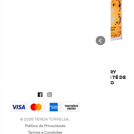
DILMAH
DILMAH LUXURY
DIL
SUPREME CEYLON TÉ DE
T
ORIGEN ÚNICO
€11,55
© 2026 TIENDA TORRELSA.
Política de Privacidade
Termos e Condições