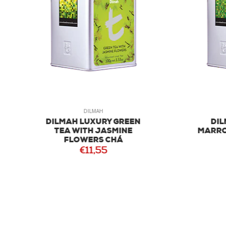
DILMAH
DILMAH
MAH LUXURY GREEN
DILMAH LUXURY T
EA WITH JASMINE
MARROQUÍ VERDE ME
FLOWERS CHÁ
€11,55
€11,55